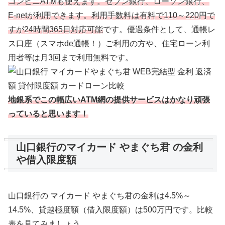
コンビニATMも使えます。セブン銀行、ローソン銀行、
E-netが利用できます。利用手数料は有料で110～220円で
すが24時間365日対応可能
です。優遇条件として、通帳レ
ス口座（スマホde通帳！）ご利用の方や、住宅ローン利
用者等は月3回まで利用無料です。
地銀系でこの幅広いATM網の提供サービスはかなり頑張
っていると思います！
山口銀行のマイカード やまぐち君 の金利
や借入限度額
山口銀行の マイカード やまぐち君の
金利は4.5%～
14.5%、貸越極度額（借入限度額）は500万円です。比較
表を見てみましょう。