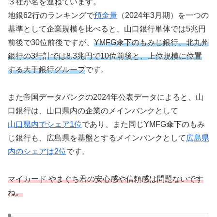
３社が名を連ねています。
地銀62行のランキングで
預金量
（2024年3月期）を一つの
基準として企業規模を比べると、山口銀行単体では5兆円
前後で30位前後ですが、
YMFG傘下のもみじ銀行、北九州
銀行の3行計では8.3兆円で10位前後と、上位規模に位置
する大手銀行グループ
です。
また帝国データバンクの2024年公表データによると、山
口銀行は、山口県内の企業のメインバンクとして
山口県内でシェア1位
であり、また同じYMFG傘下のもみ
じ銀行も、広島県を基盤とするメインバンクとして
広島県
内のシェアは2位
です。
マイカード やまぐち君の安心感や信頼感は問題ないです
ね。