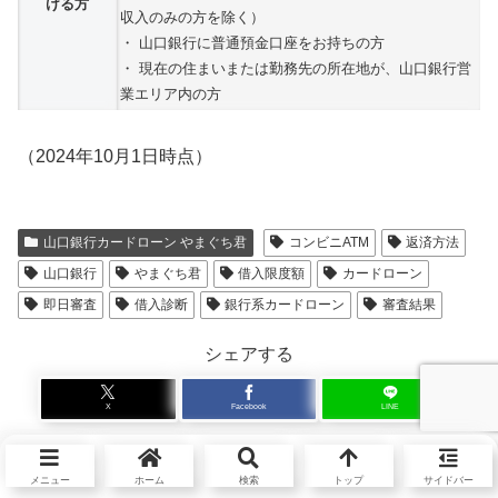
ける方
収入のみの方を除く）
・ 山口銀行に普通預金口座をお持ちの方
・ 現在の住まいまたは勤務先の所在地が、山口銀行営
業エリア内の方
（2024年10月1日時点）
山口銀行カードローン やまぐち君
コンビニATM
返済方法
山口銀行
やまぐち君
借入限度額
カードローン
即日審査
借入診断
銀行系カードローン
審査結果
シェアする
X
Facebook
LINE
関連記事
メニュー
ホーム
検索
トップ
サイドバー