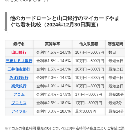
他のカードローンと山口銀行のマイカードやま
ぐち君を比較（2024年12月30日調査）
銀行名
実質年率
借入限度額
審査期間
山口銀行
金利年4.5%～14.5%
10万円～500万円
数日
三菱ＵＦＪ銀行
金利年1.8%～14.6%
10万円～500万円
最短当日
三井住友銀行
金利年1.5%～14.5%
10万円～800万円
最短当日
みずほ銀行
金利年2.0%～14.0%
10万円～800万円
最短当日
楽天銀行
金利年1.9%～14.5%
10万円～800万円
最短当日
アコム
金利年2.4%～17.9%
1万円～800万円
最短20分
プロミス
金利年2.5%～18.0%
1万円～800万円
最短3分
アイフル
金利年3.0%～18.0%
最大800万円
最短14分
※アコムの審査時間 最短20分についてはお申込時間や審査によりご希望に添