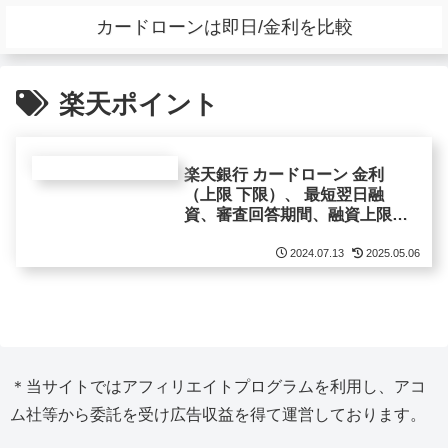
カードローンは即日/金利を比較
楽天ポイント
楽天銀行 カードローン 金利
（上限 下限）、 最短翌日融
資、審査回答期間、融資上限
額、申込web完結 来店不要 情
報。審査時間最短即日審査結果
2024.07.13
2025.05.06
連絡 審査状況在籍確認返済額
＊当サイトではアフィリエイトプログラムを利用し、アコ
ム社等から委託を受け広告収益を得て運営しております。