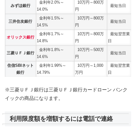
金利年2.0%～
10万円～800万
みずほ銀行
最短当日
14.0%
円
金利年1.5%～
10万円～800万
三井住友銀行
最短当日
14.5%
円
金利年1.7%～
10万円～800万
最短翌営業
オリックス銀行
14.8%
円
日
金利年1.8%～
10万円～500万
三菱ＵＦＪ銀行
最短当日
14.6%
円
住信SBIネット
金利年1.99%～
10万円～1,000
最短翌営業
銀行
14.79%
万円
日
※三菱ＵＦＪ銀行は三菱ＵＦＪ銀行カードローン バンク
イックの商品になります。
利用限度額を増額するには電話で連絡