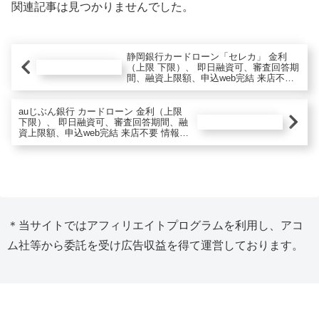
関連記事は見つかりませんでした。
静岡銀行カードローン「セレカ」 金利
（上限 下限）、 即日融資可、審査回答期
間、融資上限額、申込web完結 来店不要
情報。審査時間審査結果連絡 審査落ち審
査厳しい 口コミ評判
auじぶん銀行 カードローン 金利（上限
下限）、 即日融資可、審査回答期間、融
資上限額、申込web完結 来店不要 情報。
審査時間最短即日審査結果連絡 返済額一
括返済 au限定割
＊当サイトではアフィリエイトプログラムを利用し、アコ
ム社等から委託を受け広告収益を得て運営しております。